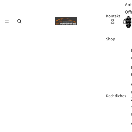
Anf
Öff
Kontakt
Artikel 
ite
Warenko
insgesa
0
Shop
Rechtliches